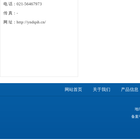
电 话：021-56467973
传 真：-
网 址：http://yndqsh.cn/
网站首页
关于我们
产品信息
地
备案