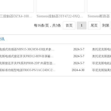
天水二一三接触器DZX4-100D63A3P规格型号
Siemens接触器3TF4722-0XQ0 380V厂家批发特价 全新原装
每16条/页，共3条
首页
1
尾页
到第
资讯
倍加福电感式传感器NBN15-30GM50-E0技术参数相关介绍
2024-5-7
奥托尼克斯电感
奥托尼克斯电感式接近开关PRD12-8DN非屏蔽型技术参数介绍
2024-5-7
奥托尼克斯接近开关PR系列PR08-2DP 外露型选购指南相关介绍
2024-5-7
菲尼克斯标准功能型电源TRIO3-PS/1AC/24DC/20/CO货号1523020相关介绍
2024-4-30