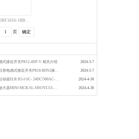
Siemens断路器 3RT1016-1BB41 接触器全新原装
页
确定
式接近开关PR12-4DP-V 相关介绍
2024-5-7
奥托尼克斯圆柱形电感式接近开关PR18-8DN2操作使用相关介绍
2024-5-7
菲尼克斯电机起动器ELR H3-I-SC- 24DC/500AC-9货号2900545介绍
2024-4-30
菲尼克斯隔离放大器MINI MCR-SL-SHUNT-UI-NC货号2810780相关介绍
2024-4-30