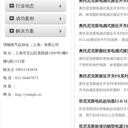
奥托尼克斯电感式接近开关PR1
行业动态
奥托尼克斯电感式接近开关PR12
路。标准圆柱形电感式接近开关有
成功案例
奥托尼克斯电感式接近开关P
解决方案
奥托尼克斯电感式接近开关PRD1
IO-Link通信型号可供选择
堉楠电气自动化（上海）有限公司
奥托尼克斯圆柱形电感式接近
地 址：上海市宝山区真陈路1000号1幢6
奥托尼克斯圆柱形电感式接近开关
楼Q座1153室
干扰性和保护电路。标准圆柱形
陈女士:19921243834
奥托尼克斯接近开关PR系列P
电 话：021-56467973
奥托尼克斯接近开关PR系列PR
传 真：-
开关的感应面到动作距离时，不
网 址：http://yndqsh.cn/
开关型传感
菲尼克斯电机起动器ELR H3-I-
菲尼克斯混合型电机起动器ELR H3-I-S
器，用于起动3台以上交流电机，50
菲尼克斯标准功能型电源TRIO3-