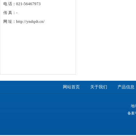
电 话：021-56467973
传 真：-
网 址：http://yndqsh.cn/
网站首页
关于我们
产品信息
地
备案