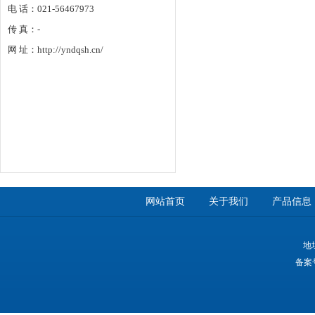
电 话：021-56467973
传 真：-
网 址：http://yndqsh.cn/
网站首页
关于我们
产品信息
地
备案