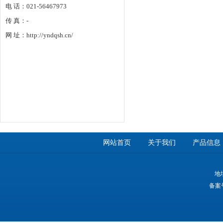
电 话：021-56467973
传 真：-
网 址：http://yndqsh.cn/
网站首页
关于我们
产品信息
地
备案