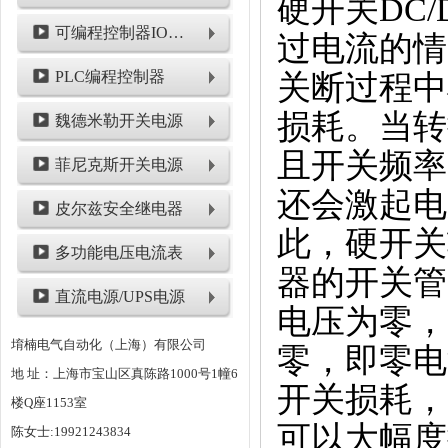
硬开关DC
可编程控制器IO模块
过电流的情
PLC编程控制器
关断过程中
损耗。当转
魏德米勒开关电源
且开关频率
菲尼克斯开关电源
还会激起电
皮尔兹安全继电器
此，硬开关
多功能电压电流表
器的开关管
直流电源/UPS电源
电压为零，
堉楠电气自动化（上海）有限公司
零，即零电
地 址：上海市宝山区真陈路1000号1幢6
开关损耗，
楼Q座1153室
可以大幅度
陈女士:19921243834