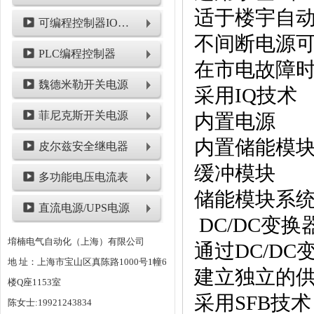
适于楼宇自动化
可编程控制器IO模块
不间断电源可
PLC编程控制器
在市电故障
魏德米勒开关电源
采用IQ技术
菲尼克斯开关电源
内置电源
内置储能模
皮尔兹安全继电器
缓冲模块
多功能电压电流表
储能模块系
直流电源/UPS电源
DC/DC变换
堉楠电气自动化（上海）有限公司
通过DC/D
地 址：上海市宝山区真陈路1000号1幢6
建立独立的
楼Q座1153室
采用SFB技术
陈女士:19921243834