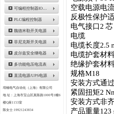
空载电源电流≤ 
可编程控制器IO模块
反极性保护
PLC编程控制器
电气接口2 芯
魏德米勒开关电源
电缆
菲尼克斯开关电源
电缆长度2.5 
电缆护套材料
皮尔兹安全继电器
绝缘护套材料
多功能电压电流表
规格M18
直流电源/UPS电源
安装方式通
堉楠电气自动化（上海）有限公司
紧固扭矩2 N
地 址：上海市宝山区真陈路1000号1幢6
安装方式非
楼Q座1153室
产品重量123 
陈女士:19921243834