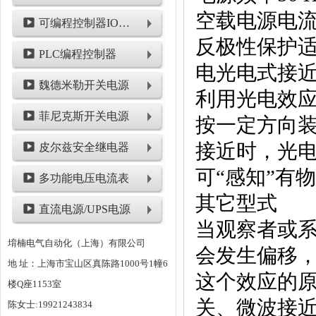
空载电源电流≤ 
可编程控制器IO模块
反极性保护
PLC编程控制器
电光电式接
魏德米勒开关电源
利用光电效
菲尼克斯开关电源
按一定方向
接近时，光
皮尔兹安全继电器
可“感知”有
多功能电压电流表
其它型式
直流电源/UPS电源
当观察者或
堉楠电气自动化（上海）有限公司
会发生偏移
地 址：上海市宝山区真陈路1000号1幢6
这个效应的
楼Q座1153室
关、微波接
陈女士:19921243834