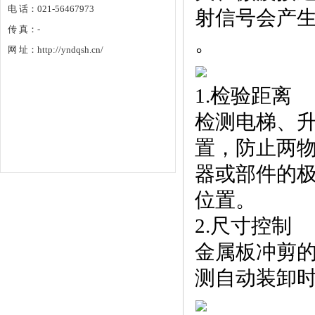
电 话：021-56467973
射信号会产生
传 真：-
。
网 址：http://yndqsh.cn/
1.检验距离
检测电梯、
置，防止两
器或部件的
位置。
2.尺寸控制
金属板冲剪
测自动装卸