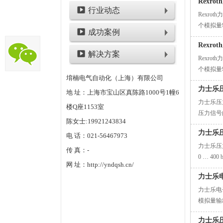
Rexr
行业动态
Rexrot
个模拟量输出 
成功案例
Rexr
解决方案
Rexrot
个模拟量输出 
堉楠电气自动化（上海）有限公司
力士乐压
地 址：上海市宝山区真陈路1000号1幢6
力士乐压
楼Q座1153室
压力信号
陈女士:19921243834
制，是工
力士乐压
电 话：021-56467973
力士乐压力
传 真：-
0 … 40
网 址：http://yndqsh.cn/
力士乐电
力士乐电子
模拟量输出 0
力士乐压